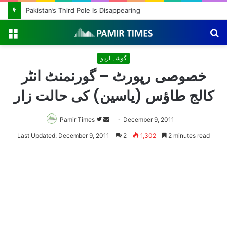
Pakistan’s Third Pole Is Disappearing
Menu
S
fo
گوشہ اردو
خصوصی رپورٹ – گورنمنٹ انٹر
کالج طاؤس (یاسین) کی حالت زار
Pamir Times
Follow
Send
December 9, 2011
on
an
Last Updated: December 9, 2011
2
1,302
2 minutes read
Twitter
email