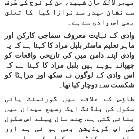
میجر لالک جان شہید، جن کو فوج کی طرف
سے نشان حیدر سے نوازا گیا کا تعلق
بھی اس وادی سے ہے۔
وادی کے نہایت معروف سماجی کارکن اور
ماہر تعلیم ماسٹر بلبل مراد کا کہنا ہے کہ یہ
وادی اپنے دامن میں کی تاریحی واقعات کو
چھپائے ہوہے ہیں بلبل مراد کا کہنا ہے کہ
اس وادی کے لوگوں نے سکھ اور مراہٹا کو
شکست سے دوچار کیا تھا۔
طاﺅس کے علاقے میں گورنمنٹ ہائی
سکول کی بلڈنگ ایک وسیع میدان میں
بنائی گئی ہے. چند سال پہلے اس سکول
کی اپ گریڈیشن بھی ہو ئی ہے اور
ہائیر سیکنڈری سکول کے علیحدہ