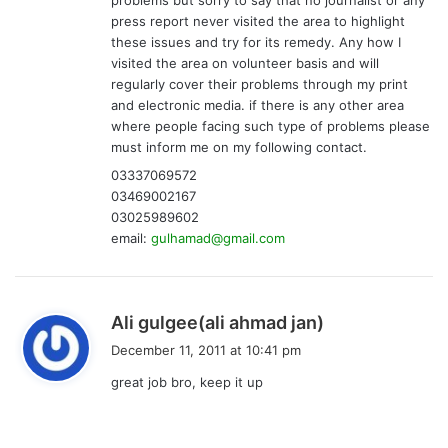
problems but sorry to say that no journalist or any
press report never visited the area to highlight
these issues and try for its remedy. Any how I
visited the area on volunteer basis and will
regularly cover their problems through my print
and electronic media. if there is any other area
where people facing such type of problems please
must inform me on my following contact.
03337069572
03469002167
03025989602
email:
gulhamad@gmail.com
s
Ali gulgee(ali ahmad jan)
a
December 11, 2011 at 10:41 pm
y
great job bro, keep it up
s
: