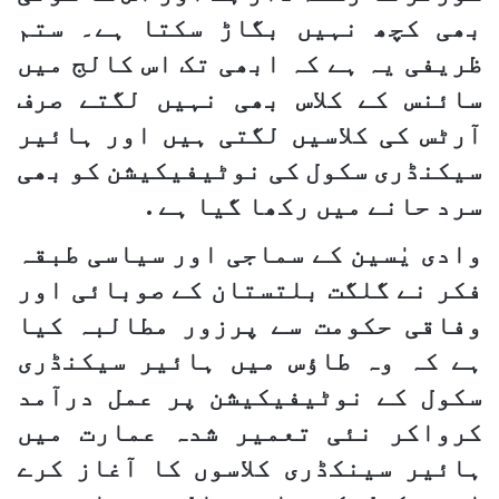
بھی کچھ نہیں بگاڑ سکتا ہے۔ ستم
ظریفی یہ ہے کہ ابھی تک اس کالج میں
سائنس کے کلاس بھی نہیں لگتے صرف
آرٹس کی کلاسیں لگتی ہیں اور ہائیر
سیکنڈری سکول کی نوٹیفیکیشن کو بھی
سرد حانے میں رکھا گیا ہے .
وادی یٰسین کے سماجی اور سیاسی طبقہ
فکر نے گلگت بلتستان کے صوبائی اور
وفاقی حکومت سے پرزور مطالبہ کیا
ہے کہ وہ طاﺅس میں ہائیر سیکنڈری
سکول کے نوٹیفیکیشن پر عمل درآمد
کرواکر نئی تعمیر شدہ عمارت میں
ہائیر سینکڈری کلاسوں کا آغاز کرے