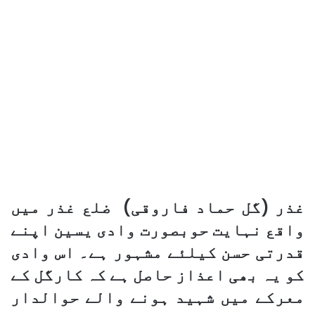
غذر (گل حماد فاروقی) ضلع غذر میں
واقع نہایت حوبصورت وادی یسین اپنے
قدرتی حسن کیلئے مشہور ہے۔ اس وادی
کو یہ بھی اعذاز حاصل ہے کہ کارگل کے
معرکے میں شہید ہونے والے حوالدار