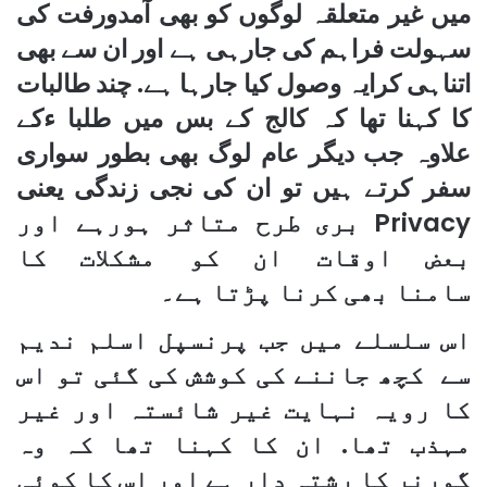
میں غیر متعلقہ لوگوں کو بھی آمدورفت کی
سہولت فراہم کی جارہی ہے اور ان سے بھی
اتناہی کرایہ وصول کیا جارہا ہے. چند طالبات
کا کہنا تھا کہ کالج کے بس میں طلبا ءکے
علاوہ جب دیگر عام لوگ بھی بطور سواری
سفر کرتے ہیں تو ان کی نجی زندگی یعنی
Privacy بری طرح متاثر ہورہے اور
بعض اوقات ان کو مشکلات کا
سامنا بھی کرنا پڑتا ہے۔
اس سلسلے میں جب پرنسپل اسلم ندیم
سے کچھ جاننے کی کوشش کی گئی تو اس
کا رویہ نہایت غیر شائستہ اور غیر
مہذب تھا. ان کا کہنا تھا کہ وہ
گورنر کا رشتہ دار ہے اور اس کا کوئی