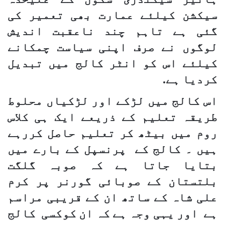
سیکشن کیلئے عمارت بھی تعمیر کی
گئی ہے تاہم چند ناعقبت اندیش
لوگوں نے صرف اپنی سیاست چمکانے
کیلئے اس کو انٹر کالج میں تبدیل
کردیا ہے.
اس کالج میں لڑکے اور لڑکیاں محلوط
طریقہ تعلیم کے ذریعے ایک ہی کلاس
روم میں بیٹھ کر تعلیم حاصل کررہے
ہیں ۔ کالج کے پرنسپل کے بارے میں
بتایا جاتا ہے کہ صوبہ گلگت
بلتستان کے صوبائی گورنر پر کرم
علی شاہ کے ساتھ ان کے قریبی مراسم
ہے اور یہی وجہ ہے کہ ان کوکسی کالج