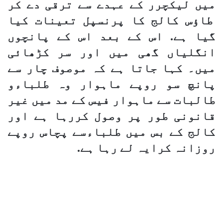
میں لیکچرر کے عہدے سے ترقی دے کر
طاﺅس کالج کا پرنسپل تعینات کیا
گیا ہے. اس کے بعد اس کے پانچوں
انگلیاں گھی میں اور سر کڑھائی
میں۔ کہا جاتا ہے کہ موصوف چار سے
پانچ سو روپے ماہوار وہ طلباءو
طالبات سے ماہوار فیس کے مد میں غیر
قانونی طور پر وصول کررہا ہے اور
کالج کے بس میں طلباءسے پچاس روپے
روزانہ کرایہ لے رہا ہے.