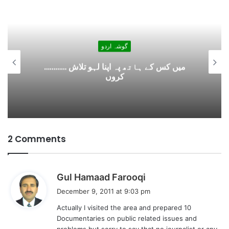
d
i
n
g
گوشہ اردو
…
محکمہ تعلیم میں غیر قانونی بھرتیوں پر وزیر
تعلیم، سیکرٹری تعلیم اور دیگر ذمہ داروں کے
خلاف تحقیقات
2 Comments
s
Gul Hamaad Farooqi
a
December 9, 2011 at 9:03 pm
y
Actually I visited the area and prepared 10
s
Documentaries on public related issues and
: