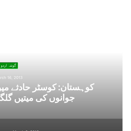
ead Next
گوشہ اردو
March 9, 2013
ے کمتر سمجھنا نفسیاتی تشدد کے
ف ہے: سعدیہ دانش