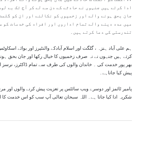
ادا کرتے ہیں جنہوں نے حادثے کے دن سے لے کر آج تک بے لو
جان بحق ہونے والے اور زخمیوں کو نکالنے اور ان کو گلمت
میں مدد دینے والے تمام اداروں اور افراد کی خدمات کو س
تندرستی کی دعا کرتے ہیں۔
ہم علی آباد ہنزہ ، گلگت اور اسلام آبادکے والنٹیرز اور بوائے اسک
کرتے ہیں جنہوں نے نہ صرف زخمیوں کا خیال رکھا اور جان بحق ہونےو
بھر پور خدمت کی ۔ خاندان والوں کی طرف سے تمام ڈاکٹرز، نرسز 
پیش کیا جاتاہے۔
پامیر ٹائمز اور دوسرے ویب سائٹس پر تعزیت پیش کرنے والوں اور مرح
شکریہ ادا کیا جاتا ہے۔ اللہ سبحان تعالی آپ سب کو اس خدمت کا ا