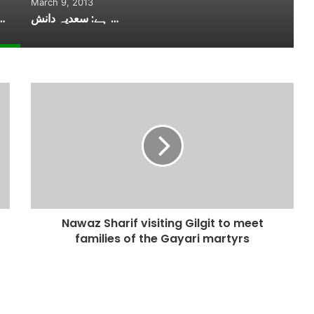
March 9, 2013
خواتین کو مردوں سے کمتر سمجھنا نفسیاتی تشدد کے مترادف ہے: سعدیہ دانش
کوہستان: کوسٹر حادثے میں شہید ہونے والے 21 جوانوں
Nawaz Sharif visiting Gilgit to meet
families of the Gayari martyrs