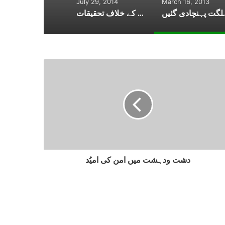
July 29, 2014
March 16, 2013
 کی میتیں گلگت پہنچادی گئیں
محکمہ تعلیم میں غیر قانونی بھرتیوں پر وزیر تعلیم، سیکرٹری تعلیم اور دیگر ذمہ داروں کے خلاف تحقیقات
دشت ودہشت میں امن کی امیُد