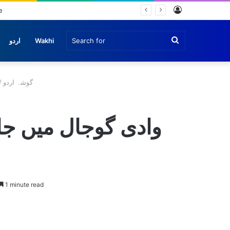
Log
e
In
Search
Wakhi
اردو
for
گوشہ اردو
/
وادی گوجال میں جا
1 minute read