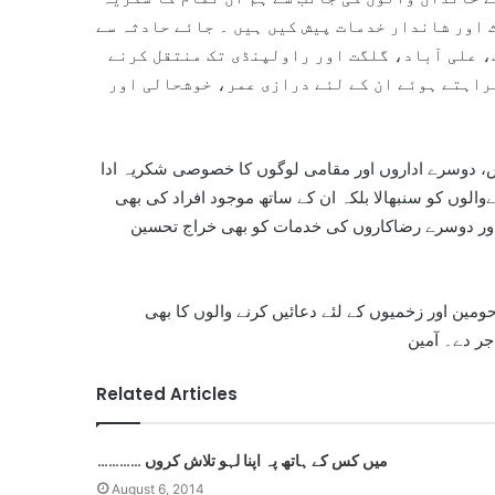
ث اور شاندار خدمات پیش کیں ہیں ۔ جائے حادثہ سے
، علی آباد، گلگت اور راولپنڈی تک منتقل کرنے
راہتے ہوئے ان کے لئے درازی عمر، خوشحالی اور
اوٹس، دوسرے اداروں اور مقامی لوگوں کا خصوصی شکریہ ادا
الوں کو سنبھالا بلکہ ان کے ساتھ موجود افراد کی بھی
اور دوسرے رضاکاروں کی خدمات کو بھی خراج تحسین
ومین اور زخمیوں کے لئے دعائیں کرنے والوں کا بھی
جر دے۔ آمین
Related Articles
………… میں کس کے ہاتھ پہ اپنا لہو تلاش کروں
August 6, 2014