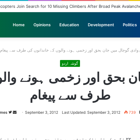
icopters Join Search for 10 Missing Climbers After Broad Peak Avalanch
Home
Opinions
Education
Development
Politics
وادی گوجال میں جان بحق اور زخمی ہونے والوں کے خاندانوں کی طرف سے پیغام
گوشہ اردو
ن بحق اور زخمی ہونے والو
طرف سے پیغام
imes
Follow
Send
September 3, 2012
Last Updated: September 3, 2012
739
on
an
Twitter
email
۲۲ اگست کو المناک حادثے میں جان بحق ہونے والے افراد ک