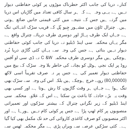
کنارے دریا کی جانب اکثر حطرناک موڑوں پر کوئی حفاظتی دیوار
نہیں ہے یہی وجہ ہے کہ ہر سال کافی تعداد میں گاڑیاں اس دریا
میں گرتے ہیں جس کے نتیجے میں کئی قیمتی جانیں ضائع ہوتی
ہیں۔ چترال ٹاؤن میں مشہور چِیو پُل کے قریب سڑک انتہائی تنگ
ہے جہاں ایک طرف پہاڑ اور دوسری طرف دریائے چترال واقع ہے
مگر یہاں محکمہ سی اینڈ ڈبلیو نے دریا کی جانب کوئی حفاظتی
دیوار نہیں بنائی ہے جس کی وجہ سے یہاں کئی گاڑی دریا بُرد
ہوچکی ہیں مگر دوسری طرف محکمہ C &W نے ڈی سی او آفس
روڈ پر ایک نجی ہوٹل کو بچانے کی حاطر بلا وجہ سڑک کے بیچ میں
حفاظتی دیوار تعمیر کی ہے جس پر نہ صرف تقریباً اسی لاکھ
(80,00000) روپے خرچ ہوچکے ہیں بلکہ اس کی وجہ سے سڑک بھی
تنگ ہوا ہے جہاں ہر وقت گاڑیوں کا رش ہوتا ہے اور کسی بھی
وقت یہ بڑے حادثے کا باعث بن سکتا ہے اس کے علاوہ محکمہ سی
اینڈ ڈبلیو کے زیر نگرانی چترال کے بیشتر سڑکوں اور تعمیراتی
منصوبوں پر کام ٹھپ پڑا ہے جس پر کوئی کام نہیں ہورہا ہے اور
اکثر منصوبوں کو صرف کاغذی کاروائی کی حد تک مکمل بھی کیا گیا
ہے۔ کئی سڑکیں عرصے سے ویراں پڑی ہے مگر محکمہ ٹھس سے