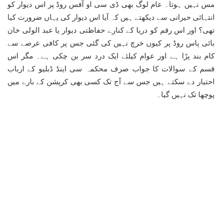
مس نہیں ہوتا۔ عام لوگ بھی ڈی سی او آفس روڈ پر اس دیوار کو
انتہائی حیرانی سے دیکھتے ہیں کہ آیا اس دیوار کی یہاں ضرورت کیا
تھی؟ اور اس رقم کو دریا کے کنارے حفاظتی دیوار یا عبد الولی خان
بائی پاس روڈ پر کیوں خرچ نہیں کی گئی جس پر کافی عرصے سے
کام بند پڑا ہے اور عوام کیلئے ایک درد سر بن چکی ہے۔ مگر اس
قسم کے سوالات کا جواب صرف محکمہ سی اینڈ ڈبلیو کے ارباب
احتیار دے سکتے ہیں جس سے آج تک کسی بھی کرپشن کے بارے میں
پوچھا تک نہیں گیا۔