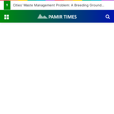
Cities’ Waste Management Problem: A Breeding Ground for Stray Dogs and Floods
Menu
S
fo