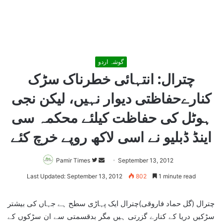
گوشہ اردو
چترال: انتہائی خطرناک سڑک
کنارےحفاظتی دیوار نہیں، لیکن نجی
ہوٹل کی حفاظت کیلئے محکمہ سی
اینڈ ڈبلیو نے اسی لاکھ روپے خرچ کئے
Pamir Times
Follow
Send
September 13, 2012
on
an
Last Updated: September 13, 2012
802
1 minute read
Twitter
email
چترال (گل حماد فاروقی)چترال ایک پہاڑی سطح ہے جہاں کی بیشتر
سڑکیں دریا کے کنارے گزرتی ہیں مگر بدقسمتی سے ان سڑکوں کے