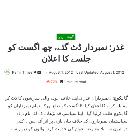
گوشہ اردو
غذر: نمبردار ڈٹ گئے، چھ اگست کو
جلسے کا اعلان
Pamir Times
Follow
Send
August 1, 2012
Last Updated: August 1, 2012
on
an
729
1 minute read
Twitter
email
گاہکوچ:
۔نمبرداران غذر نےاپنے خلاف ہونے والی سازشوں کا ڈٹ کر
مقابلہ کرنے کا اعلان کیا 6 اگست کو ضلع بھرکے تمام نمبرداران کو
گاہکوچ طلب کرلیا گیا ۔اپنا سیاسی قد بڑھانے کے لئے نام نہاد
سیاستدان نمبرداروں کے خلاف بیان بازی پر اتر آئے ہیں ۔ کئی
دہائیوں سے بلا معاوضہ عوام کی خدمت کرنے والوں کو دیوار سے