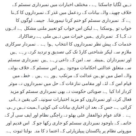
نہیں لگایا جاسکتا ہے ، مختلف اخبارات میں نمبرداری سسٹم کے
خلاف چھپنے والے بیانات کے ردعمل میں غذر کے نمبرداروں کا کہنا
ہے کہ نمبرداری سسٹم کو ختم کرنا تیمورشاہ جیسے لوگوں کا
خواب تو ہوسکتا ہے لیکن اس خواب کو تعبیر ملنی مشکل ہے انہوں
نے کہا کہ نمبرداری ہمیں خیرات میں نہیں ملی ہے رضاکارانہ
خدمات کے پیش نظر نمبرداروں کا انتخاب ہوا ہے ۔ نمبردار سرکاری
ملازم سے لیکر شناختی کارڈ تک کی تصدیق و تردید کرتے رہے ہیں
اور نمبرداران ہمیشہ سے امن کے داعی رہے ہیں نمبرداری سسٹم
سے متعلق عدالتی احکامات موجود ہیں اس سسٹم کے خلاف بولنے
والے اصل میں توہین عدالت کے مرتکب ہور ہے ہیں ۔ خطے میں
قیام امن کے لئے اور مقامی تنازعات کے حل میں نمبرداروں نے موثر
کردار ادا کیا ہے صوبائی حکومت نے بھی نمبرداری سسٹم کو مزید
فعال کرنے اور نمبرداروں کو مزید اختیارات سونپنے کی یقین دہانی
کرائی ہے جس کے بعد ان اخباری بیانات کی کوئی اہمیت نہیں رہی
ہے ۔ قائد عوام ذوالفقار علی بھٹو نے راجگی نظام اور ایف سی آر کے
خاتمے کے باوجود نمبرداری سسٹم کو جاری رکھا جو کہ اس قدیم اور
موروثی نظام پر پاکستان پیپلزپارٹی کے اعتما د کا منہ بولتا ثبوت ہے