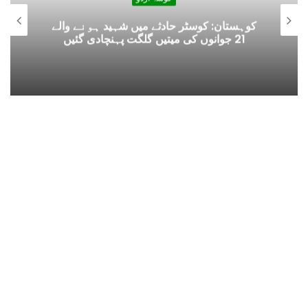
………… میں کس کے ہاتھ پہ اپنا لہو تلاش
کروں