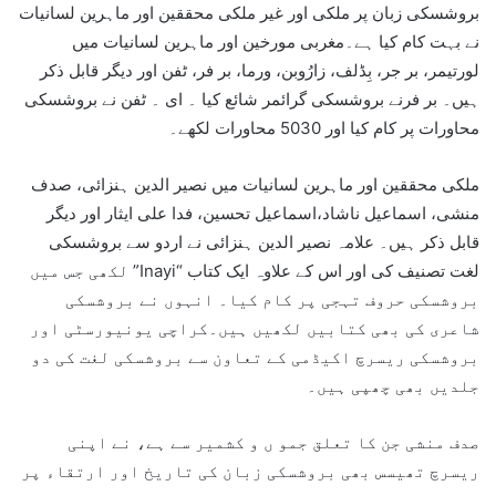
بروشسکی زبان پر ملکی اور غیر ملکی محققین اور ماہرین لسانیات
نے بہت کام کیا ہے۔مغربی مورخین اور ماہرین لسانیات میں
لورتیمر، بر جر، بِڈلف، زارُوبن، ورما، بر فر، ٹفن اور دیگر قابل ذکر
ہیں۔ بر فرنے بروشسکی گرائمر شائع کیا ۔ ای ۔ ٹفن نے بروشسکی
محاورات پر کام کیا اور 5030 محاورات لکھے۔
ملکی محققین اور ماہرین لسانیات میں نصیر الدین ہنزائی، صدف
منشی، اسماعیل ناشاد،اسماعیل تحسین، فدا علی ایثار اور دیگر
قابل ذکر ہیں۔ علامہ نصیر الدین ہنزائی نے اردو سے بروشسکی
لغت تصنیف کی اور اس کے علاوہ ایک کتاب “Inayi” لکھی جس میں
بروشسکی حروف تہجی پر کام کیا۔ انہوں نے بروشسکی
شاعری کی بھی کتابیں لکھیں ہیں۔کراچی یونیورسٹی اور
بروشسکی ریسرچ اکیڈمی کے تعاون سے بروشسکی لغت کی دو
جلدیں بھی چھپی ہیں۔
صدف منشی جن کا تعلق جمو ں و کشمیر سے ہے، نے اپنی
ریسرچ تھیسس بھی بروشسکی زبان کی تاریخ اور ارتقاء پر