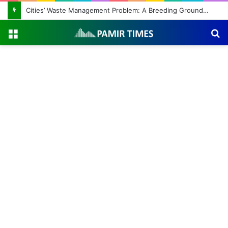
Cities’ Waste Management Problem: A Breeding Ground for Stray Dogs and Floods
Menu
S
fo