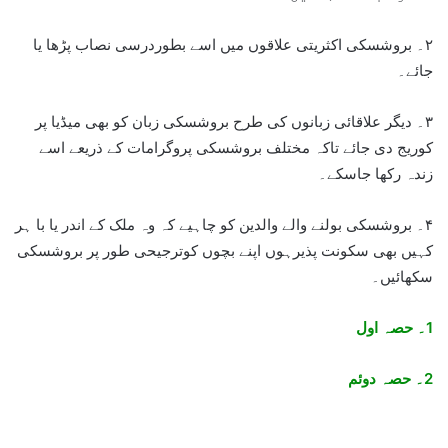
۲۔ بروشسکی اکثریتی علاقوں میں اسے بطوردرسی نصاب پڑھا یا
جائے۔
۳۔ دیگر علاقائی زبانوں کی طرح بروشسکی زبان کو بھی میڈیا پر
کوریج دی جائے تاکہ مختلف بروشسکی پروگرامات کے ذریعے اسے
زندہ رکھا جاسکے۔
۴۔ بروشسکی بولنے والے والدین کو چاہیے کہ وہ ملک کے اندر یا با ہر
کہیں بھی سکونت پذیرہوں اپنے بچوں کوترجیحی طور پر بروشسکی
سکھائیں۔
1۔ حصہ اول
2۔ حصہ دوئم