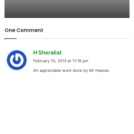
One Comment
s
H Sheraliat
a
February 10, 2013 at 11:18 pm
y
An appreciable work done by Mr Hassan.
s
: