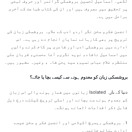
لکھی۔ اسماعیل تحسین بروشسکی گرائمر اور حروف تہجی
پر تحقیق میں مصروف ہیں اور ان کی کتاب طباعت کے آخری
مراحل میں ہے۔
انجمن فکرو سخن نگر اردو ادب کے علاوہ بروشسکی زبان کی
ترویج پر بھی کارہائے نمایاں انجام دے رہی ہے۔ اس
ادارے میں بروشسکی ادب اور شاعری پر کام کرنے والوں
میں اسماعیل ناشاد، نوید نگری، آغا محسنی، قربان علی
منتظر، غلام عباس نسیم، سید یحیٰ شاہ ، وغیرہ مشہور ہیں۔
بروشسکی زبان کو معدوم ہونے سے کیسے بچا یا جائے؟
دنیا کے بارہ Isolated زبانوں میں شمار ہونے والی اس زبان
کو معدوم ہونے سے بچانے اور اسکی ترویج کیلئے درج ذیل
قابل ذکر اقدامات اٹھانے ہونگے۔
۱۔ بروشسکی ریسرچ اکیڈمی اور انجمن فکر و سخن جیسے
ادارے بنائے جائیں ۔